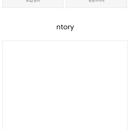
유럽/남미
동남아시아
ntory