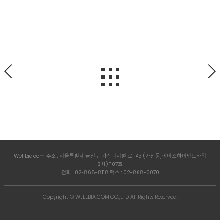
Wellbia.com 주소 : 서울특별시 금천구 가산디지털1로 145 (가산동, 에이스하이엔드타워
3차) 1107호
전화 : 02-868-8118 팩스 : 02-868-0070
Copyright © WELLBIA.COM CO.,LTD All Rights Reserved.